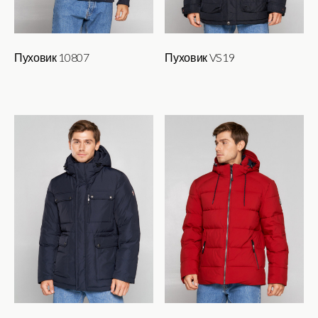
товара.
товара.
Пуховик 10807
Пуховик VS19
Этот
Этот
товар
товар
имеет
имеет
несколько
несколько
вариаций.
вариаций.
Опции
Опции
можно
можно
выбрать
выбрать
на
на
странице
странице
товара.
товара.