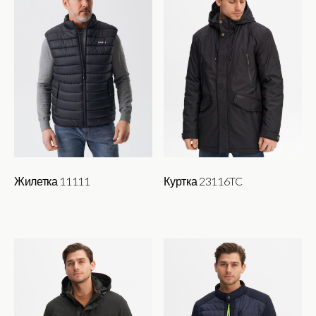
вариаций.
Опции
можно
выбрать
на
странице
товара.
Жилетка 11111
Куртка 23116TC