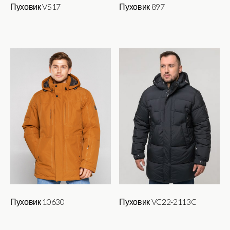
Пуховик VS17
Пуховик 897
Этот
Этот
товар
товар
имеет
имеет
несколько
несколько
вариаций.
вариаций.
Опции
Опции
можно
можно
выбрать
выбрать
на
на
странице
странице
товара.
товара.
Пуховик 10630
Пуховик VC22-2113C
Этот