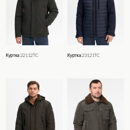
Куртка 22112TC
Куртка 23121TC
Этот
товар
имеет
несколько
вариаций.
Опции
можно
выбрать
на