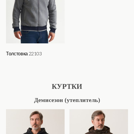
Толстовка 22103
Этот
товар
имеет
КУРТКИ
несколько
вариаций.
Демисезон (утеплитель)
Опции
можно
выбрать
на