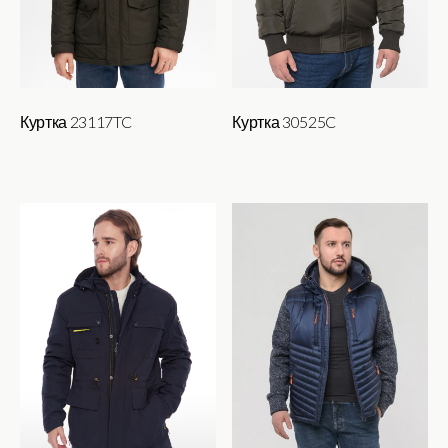
странице
товара.
Куртка 23117TC
Куртка 30525C
Этот
Этот
товар
товар
имеет
имеет
несколько
несколько
вариаций.
вариаций.
Опции
Опции
можно
можно
выбрать
выбрать
на
на
странице
странице
товара.
товара.