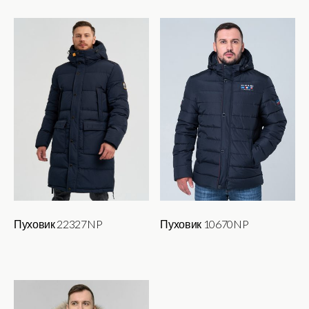
товар
имеет
несколько
вариаций.
Опции
можно
выбрать
на
странице
товара.
Пуховик 22327NP
Пуховик 10670NP
Этот
товар
имеет
несколько