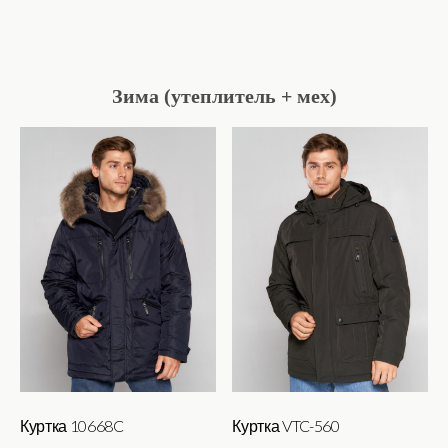
Этот
товар
имеет
Зима (утеплитель + мех)
несколько
вариаций.
Опции
можно
выбрать
на
странице
товара.
Куртка 10668C
Куртка VTC-560