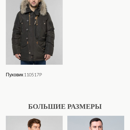
вариаций.
Опции
можно
выбрать
на
странице
товара.
Пуховик 110517P
Этот
товар
имеет
БОЛЬШИЕ РАЗМЕРЫ
несколько
вариаций.
Опции