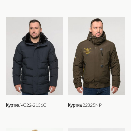
Этот
Этот
товар
товар
имеет
имеет
несколько
несколько
вариаций.
вариаций.
Опции
Опции
можно
можно
выбрать
выбрать
на
на
странице
странице
товара.
товара.
Куртка VC22-2136C
Куртка 22325NP
Этот
Этот
товар
товар