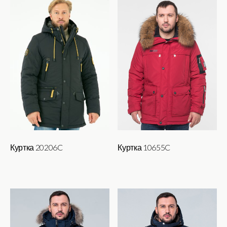
имеет
имеет
несколько
несколько
вариаций.
вариаций.
Опции
Опции
можно
можно
выбрать
выбрать
на
на
странице
странице
товара.
товара.
Куртка 20206C
Куртка 10655C
Этот
товар
имеет
несколько
вариаций.