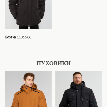
выбрать
на
странице
товара.
Куртка 110558C
Этот
товар
имеет
ПУХОВИКИ
несколько
вариаций.
Опции
можно
выбрать
на
странице