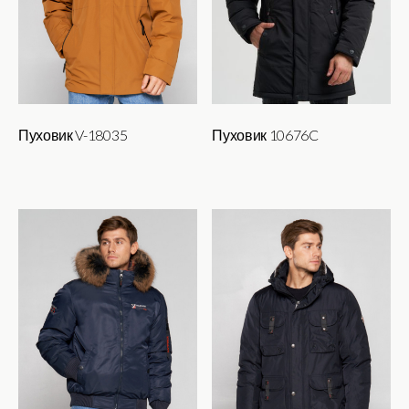
товара.
Пуховик V-18035
Пуховик 10676C
Этот
Этот
товар
товар
имеет
имеет
несколько
несколько
вариаций.
вариаций.
Опции
Опции
можно
можно
выбрать
выбрать
на
на
странице
странице