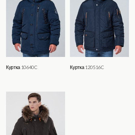
Опции
можно
выбрать
на
странице
товара.
Куртка 10640C
Куртка 120516C
Этот
товар
имеет
несколько
вариаций.
Опции
можно