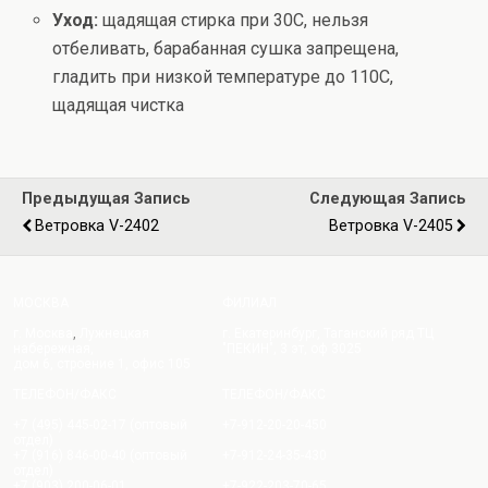
Уход:
щадящая стирка при 30С, нельзя
отбеливать, барабанная сушка запрещена,
гладить при низкой температуре до 110С,
щадящая чистка
Предыдущая Запись
Следующая Запись
Ветровка V-2402
Ветровка V-2405
МОСКВА
ФИЛИАЛ
г. Москва
,
Лужнецкая
г. Екатеринбург, Таганский ряд ТЦ
набережная,
"ПЕКИН", 3 эт, оф 3025
дом 6, строение 1, офис 105
ТЕЛЕФОН/ФАКС
ТЕЛЕФОН/ФАКС
+7 (495) 445-02-17 (оптовый
+7-912-20-20-450
отдел)
+7 (916) 846-00-40 (оптовый
+7-912-24-35-430
отдел)
+7 (903) 200-06-01
+7-922-203-70-65