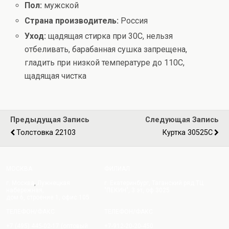
Пол:
мужской
Страна производитель:
Россия
Уход:
щадящая стирка при 30С, нельзя
отбеливать, барабанная сушка запрещена,
гладить при низкой температуре до 110С,
щадящая чистка
Предыдущая Запись
Следующая Запись
Толстовка 22103
Куртка 30525C
МОСКВА
ФИЛИАЛ
г. Москва
,
Лужнецкая
г. Екатеринбург, Таганский ряд ТЦ
набережная,
"ПЕКИН", 3 эт, оф 3025
дом 6, строение 1, офис 105
ТЕЛЕФОН/ФАКС
ТЕЛЕФОН/ФАКС
+7 (495) 445-02-17 (оптовый
+7-912-20-20-450